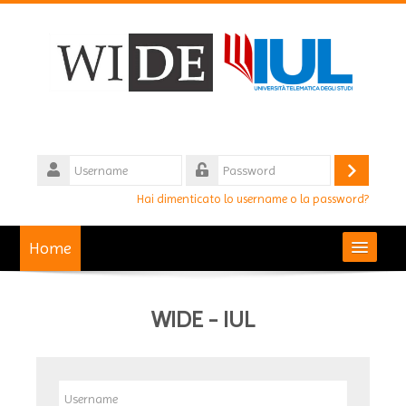
Vai
al
contenuto
principale
Username
Login
Password
Hai dimenticato lo username o la password?
Home
Cerca
corsi
WIDE - IUL
Invia
Username